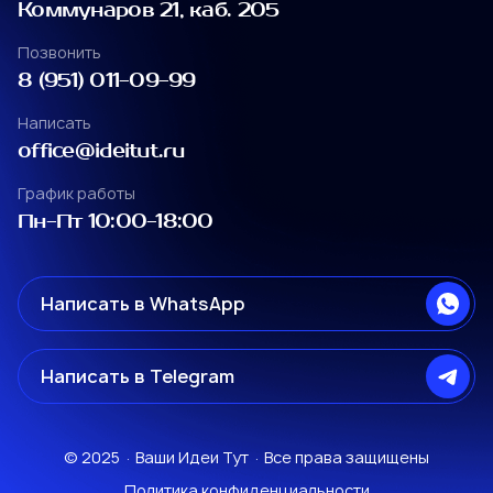
Коммунаров 21, каб. 205
Чуркин
Позвонить
Коммунаров 21, каб. 205
8 (951) 011-09-99
Позвонить
Написать
8 (951) 011-09-99
office@ideitut.ru
Написать
График работы
office@ideitut.ru
Пн-Пт 10:00-18:00
График работы
Пн-Пт 10:00-18:00
Написать в WhatsApp
ул. Коммунаров 21
Написать в WhatsApp
Написать в Telegram
ул. Снеговая 13
ул. Коммунаров 21
ул. Коммунаров 21
Написать в Telegram
ул. Снеговая 13
© 2025 · Ваши Идеи Тут · Все права защищены
ул. Снеговая 13
ул. Коммунаров 21
Политика конфиденциальности