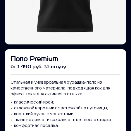
Поло Premium
от 1 490 руб. за штуку
Стильная и универсальная рубашка-поло из
качественного материала, подходящая как для
офиса, так и для активного отдыха.
• классический крой;
• отложной воротник с застежкой на пуговицы;
• короткий рукав с манжетами;
• ткань не линяет и сохраняет цвет после стирки;
Ваше имя
• комфортная посадка.