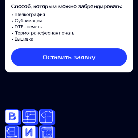
Способ, которым можно забрендировать:
Компания
• Шелкография
• Сублимация
• DTF - печать
Номер телефона
• Термотрансферная печать
• Вышивка
Электронная почта
Оставить заявку
Тираж
10-20
20-50
50-100
100-200
200-400
400-800
800-1200
Больше 1200