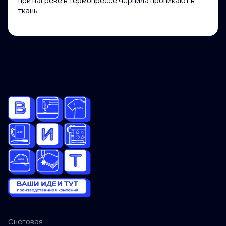
при нагреве в термопрессе чернила проникают в
Номер телефона
ткань.
Электронная почта
Тираж
10-20
20-50
50-100
100-200
200-400
400-800
800-1200
Больше 1200
Снеговая
Отлично