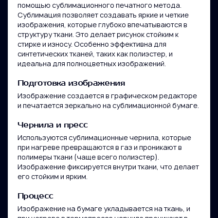
помощью сублимационного печатного метода.
Сублимация позволяет создавать яркие и четкие
изображения, которые глубоко впечатываются в
структуру ткани. Это делает рисунок стойким к
стирке и износу. Особенно эффективна для
синтетических тканей, таких как полиэстер, и
идеальна для полноцветных изображений.
Подготовка изображения
Изображение создается в графическом редакторе
и печатается зеркально на сублимационной бумаге.
Чернила и пресс
Используются сублимационные чернила, которые
при нагреве превращаются в газ и проникают в
полимеры ткани (чаще всего полиэстер).
Ваше имя
Изображение фиксируется внутри ткани, что делает
его стойким и ярким.
Компания
Процесс
Изображение на бумаге укладывается на ткань, и